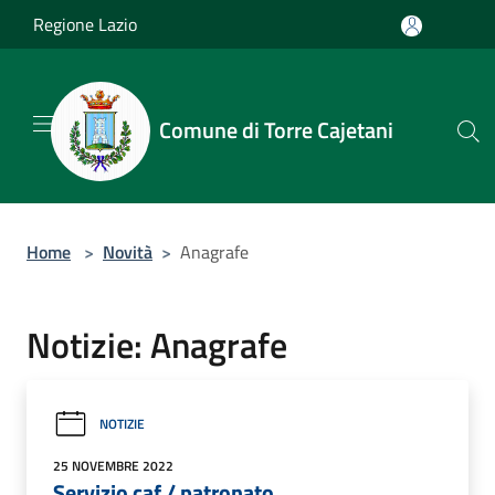
Salta al contenuto principale
Regione Lazio
Comune di Torre Cajetani
Home
>
Novità
>
Anagrafe
Notizie: Anagrafe
NOTIZIE
25 NOVEMBRE 2022
Servizio caf / patronato