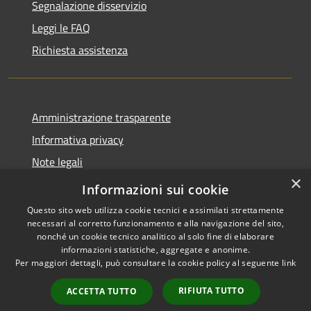
Segnalazione disservizio
Leggi le FAQ
Richiesta assistenza
Amministrazione trasparente
Informativa privacy
Note legali
×
Dichiarazione di accessibilità
Informazioni sui cookie
Questo sito web utilizza cookie tecnici e assimilati strettamente
necessari al corretto funzionamento e alla navigazione del sito,
nonché un cookie tecnico analitico al solo fine di elaborare
informazioni statistiche, aggregate e anonime.
RSS
Copyright © 2026 • Comune di
Per maggiori dettagli, può consultare la cookie policy al seguente
link
Accessibilità
Torre Cajetani • Powered by
Privacy
Municipium
Accesso
•
RIFIUTA TUTTO
ACCETTA TUTTO
Cookie
redazione