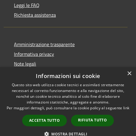
Leggi le FAQ
Richiesta assistenza
Amministrazione trasparente
Informativa privacy
Note legali
×
Dichiarazione di accessibilità
Informazioni sui cookie
Questo sito web utilizza cookie tecnici e assimilati strettamente
necessari al corretto funzionamento e alla navigazione del sito,
nonché un cookie tecnico analitico al solo fine di elaborare
informazioni statistiche, aggregate e anonime.
RSS
Copyright © 2026 • Comune di
Per maggiori dettagli, può consultare la cookie policy al seguente
link
Accessibilità
Torre Cajetani • Powered by
Privacy
Municipium
Accesso
•
RIFIUTA TUTTO
ACCETTA TUTTO
Cookie
redazione
Mappa del sito
MOSTRA DETTAGLI