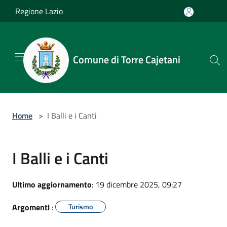
Salta al contenuto principale
Regione Lazio
Comune di Torre Cajetani
Home
>
I Balli e i Canti
I Balli e i Canti
Ultimo aggiornamento
: 19 dicembre 2025, 09:27
Argomenti
:
Turismo